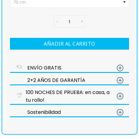
AÑADIR AL CARRITO
add_circle_outline
ENVÍO GRATIS
add_circle_outline
2+2 AÑOS DE GARANTÍA
100 NOCHES DE PRUEBA: en casa, a
add_circle_outline
tu rollo!
add_circle_outline
Sostenibilidad