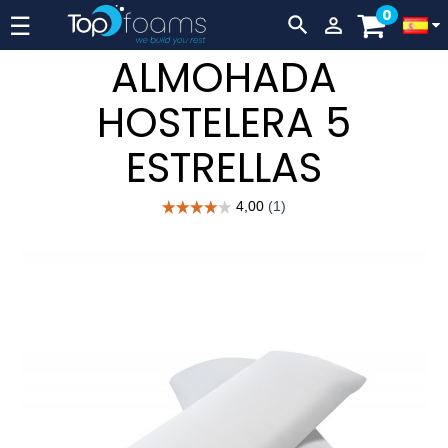
0
Navegación
☰


de
ALMOHADA
palanca
HOSTELERA 5
ESTRELLAS