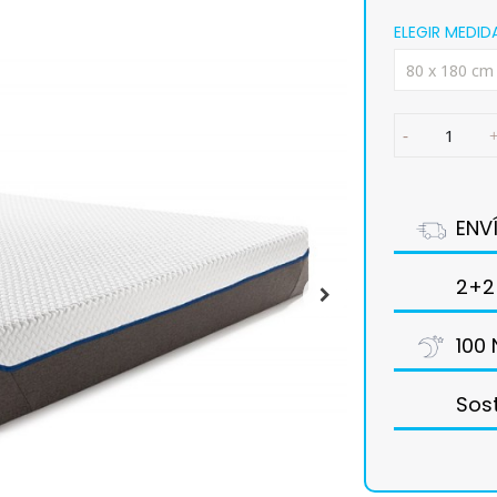
ELEGIR MEDID
ENV
2+2
100 
Sost