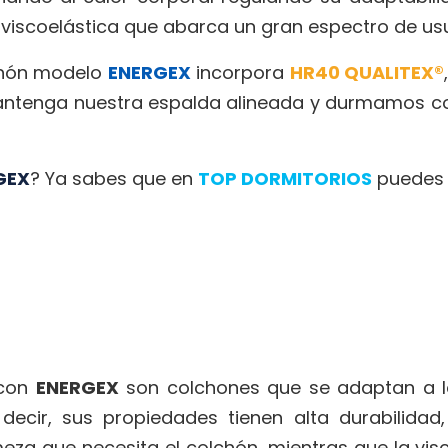
iscoelástica que abarca un gran espectro de usua
lchón modelo
ENERGEX
incorpora
HR40 QUALITEX®
ntenga nuestra espalda alineada y durmamos con
GEX
? Ya sabes que en
TOP DORMITORIOS
puedes 
con
ENERGEX
son colchones que se adaptan a la
ecir, sus propiedades tienen alta durabilidad, 
eza que necesita el colchón, mientras que la vis