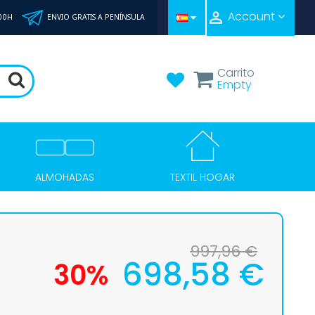

Account
:00H
ENVIO GRATIS A PENÍNSULA
Carrito
Empty
TEXTIL HOGAR
ALMOHADAS
997,96 €
698,58 €
30%