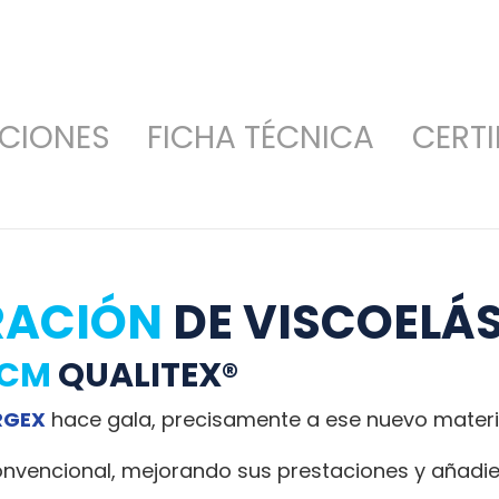
CIONES
FICHA TÉCNICA
CERT
RACIÓN
DE VISCOELÁ
 CM
QUALITEX®
RGEX
hace gala, precisamente a ese nuevo materia
a convencional, mejorando sus prestaciones y añad