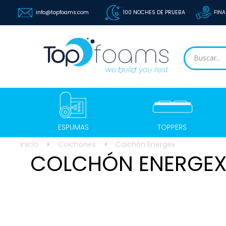
info@topfoams.com
100 NOCHES DE PRUEBA
FINA
ESPUMAS
TOPPERS
Inicio
Colchones
Colchón Energex
COLCHÓN ENERGE