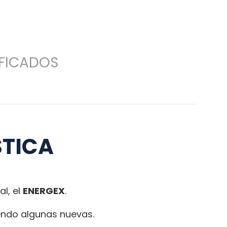
IFICADOS
STICA
l, el
ENERGEX
.
iendo algunas nuevas.