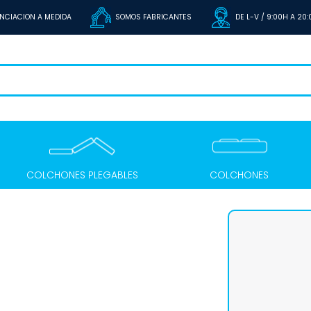
NCIACION A MEDIDA
SOMOS FABRICANTES
DE L-V / 9:00H A 20
COLCHONES PLEGABLES
COLCHONES
X