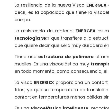
La resiliencia de la nueva Visco
ENERGEX
e
decir, es la capacidad que tiene la visco
cuerpo.
La resistencia del material
ENERGEX
es mu
tecnología SRT
que transfiere a la estruct
que quiere decir que será muy duradera e
Tiene una
estructura de polímero
altame
muelles. Es una viscoelástica muy
transpi
en todo momento; como consecuencia, el 
La visco
ENERGEX
proporciona un confort 
fríos, ya que su temperatura de transició
confort en temperaturas menos cálidas sin
Es una
viscoelástica inteligente
, reacci