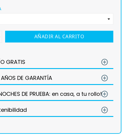
A
AÑADIR AL CARRITO
ÍO GRATIS
add_circle_outline
 AÑOS DE GARANTÍA
add_circle_outline
NOCHES DE PRUEBA: en casa, a tu rollo!
add_circle_outline
enibilidad
add_circle_outline