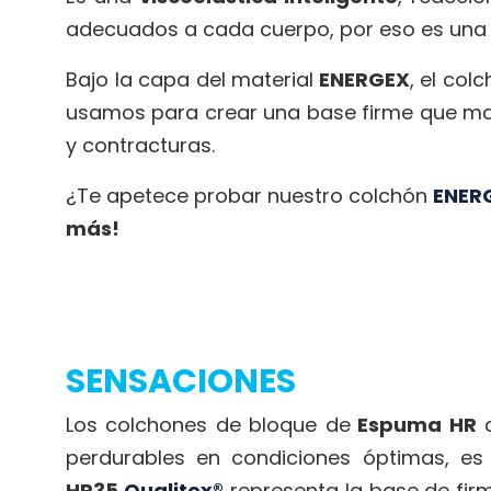
adecuados a cada cuerpo, por eso es una v
Bajo la capa del material
ENERGEX
, el co
usamos para crear una base firme que ma
y contracturas.
¿Te apetece probar nuestro colchón
ENER
más!
SENSACIONES
Los colchones de bloque de
Espuma HR
perdurables en condiciones óptimas, es d
HR35
Qualitex®
representa la base de firm