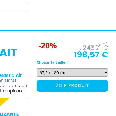
-20%
248,21 €
AIT
198,57 €
Choisir la taille :
elastic
Air
n tissu
der dans un
VOIR PRODUIT
 respirant.