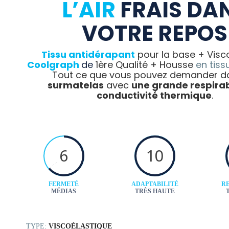
L’AIR
FRAIS DA
VOTRE REPOS
Tissu antidérapant
pour la base + Visc
Coolgraph
de
1ère Qualité + Housse
en tiss
Tout ce que vous pouvez demander d
surmatelas
avec
une grande respirab
conductivité thermique
.
6
10
FERMETÉ
ADAPTABILITÉ
RE
MÉDIAS
TRÈS HAUTE
TYPE:
VISCOÉLASTIQUE