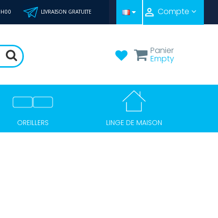

Compte
20H00
LIVRAISON GRATUITE
Panier
Empty
LINGE DE MAISON
OREILLERS