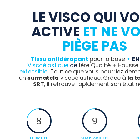
LE VISCO QUI V
ACTIVE
ET NE V
PIÈGE PAS
Tissu antidérapant
pour la base
+
EN
Viscoélastique
de
1ère Qualité + Housse
extensible
.
Tout ce que vous pourriez dem
un
surmatela
viscoélastique. Grâce à
la t
SRT
, il retrouve rapidement son état n
8
9
FERMETÉ
ADAPTABILITÉ
RE