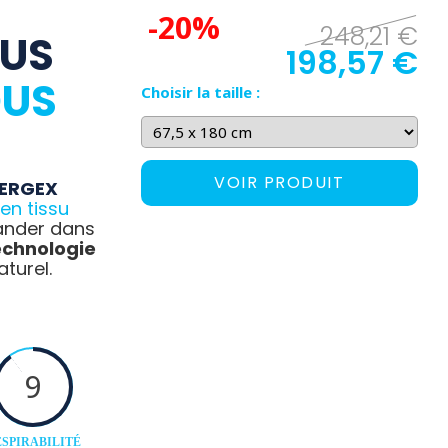
-20%
248,21 €
OUS
198,57 €
OUS
Choisir la taille :
VOIR PRODUIT
ERGEX
en tissu
ander dans
echnologie
aturel.
9
SPIRABILITÉ