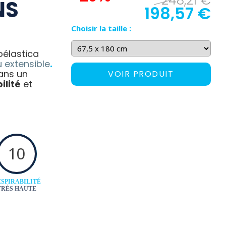
248,21 €
NS
198,57 €
Choisir la taille :
oélastica
u extensible
.
ans un
VOIR PRODUIT
ilité
et
10
SPIRABILITÉ
TRÈS HAUTE