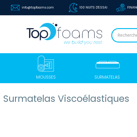
info@topfoams.com
100 NUITS D'ESSAI
FINAN
MOUSSES
SURMATELAS
Surmatelas Viscoélastiques