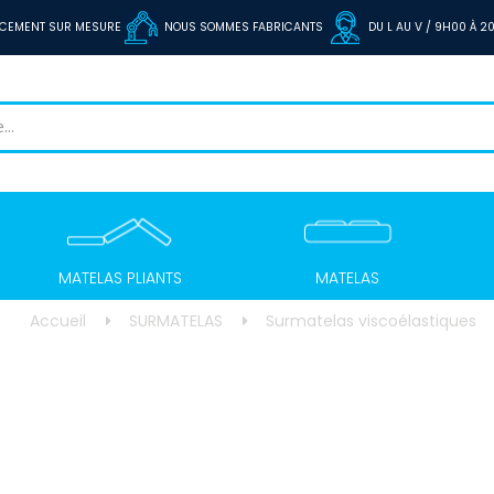
CEMENT SUR MESURE
NOUS SOMMES FABRICANTS
DU L AU V / 9H00 À 
MATELAS PLIANTS
MATELAS
Accueil
SURMATELAS
Surmatelas viscoélastiques