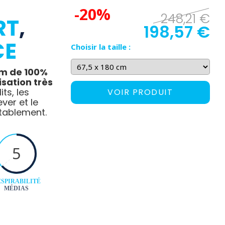
-20%
248,21 €
RT
,
198,57 €
CE
Choisir la taille :
m de 100%
lisation très
ts, les
VOIR PRODUIT
ver et le
rtablement.
5
SPIRABILITÉ
MÉDIAS