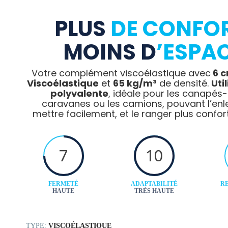
PLUS
DE CONFO
MOINS D
’ESPA
Votre complément viscoélastique avec
6 c
Viscoélastique
et
65 kg/m³
de densité.
Uti
polyvalente
, idéale pour les canapés-li
caravanes ou les camions, pouvant l’enle
mettre facilement, et le ranger plus confo
7
10
FERMETÉ
ADAPTABILITÉ
RE
HAUTE
TRÈS HAUTE
TYPE:
VISCOÉLASTIQUE