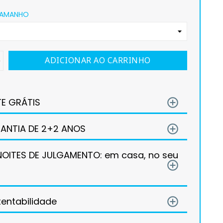
TAMANHO
ADICIONAR AO CARRINHO
TE GRÁTIS
add_circle_outline
ANTIA DE 2+2 ANOS
add_circle_outline
NOITES DE JULGAMENTO: em casa, no seu
add_circle_outline
!
tentabilidade
add_circle_outline