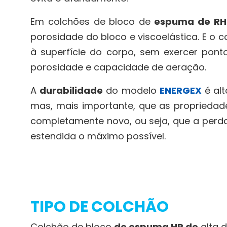
Em colchões de bloco de
espuma de RH
porosidade do bloco e viscoelástica.
E o c
à superfície do corpo, sem exercer po
porosidade e capacidade de aeração.
A
durabilidade
do modelo
ENERGEX
é alt
mas, mais importante, que as proprieda
completamente novo, ou seja, que a perda
estendida o máximo possível.
TIPO DE COLCHÃO
Colchão de bloco
de espuma HR de
alta 