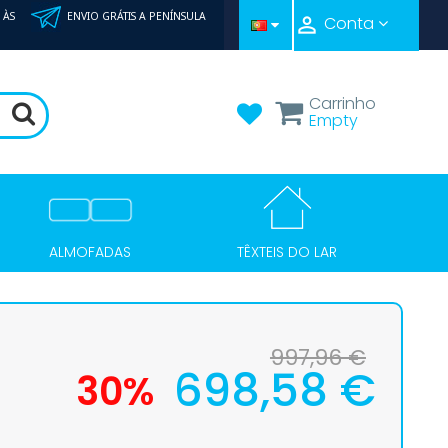
 ÀS
ENVIO GRÁTIS A PENÍNSULA

Conta
Carrinho
Empty
TÊXTEIS DO LAR
ALMOFADAS
997,96 €
698,58 €
30%