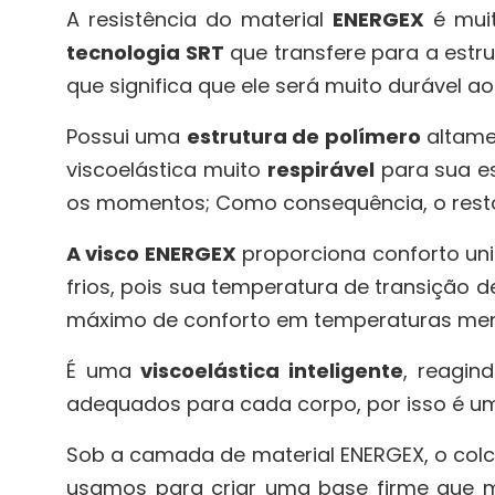
A resistência do material
ENERGEX
é muit
tecnologia SRT
que transfere para a estrut
que significa que ele será muito durável 
Possui uma
estrutura de polímero
altamen
viscoelástica muito
respirável
para sua es
os momentos; Como consequência, o resto q
A visco ENERGEX
proporciona conforto un
frios, pois sua temperatura de transição
máximo de conforto em temperaturas meno
É uma
viscoelástica inteligente
, reagin
adequados para cada corpo, por isso é um
Sob a camada de material ENERGEX, o col
usamos para criar uma base firme que 