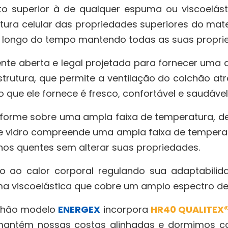
o superior à de qualquer espuma ou viscoelás
ura celular das propriedades superiores do materi
ao longo do tempo mantendo todas as suas proprie
te aberta e legal projetada para fornecer uma al
trutura, que permite a ventilação do colchão a
ue ele fornece é fresco, confortável e saudável
iforme sobre uma ampla faixa de temperatura, 
 de vidro compreende uma ampla faixa de temperat
s quentes sem alterar suas propriedades.
do ao calor corporal regulando sua adaptabili
a viscoelástica que cobre um amplo espectro de 
chão modelo
ENERGEX
incorpora
HR40 QUALITEX
mantém nossas costas alinhadas e dormimos co