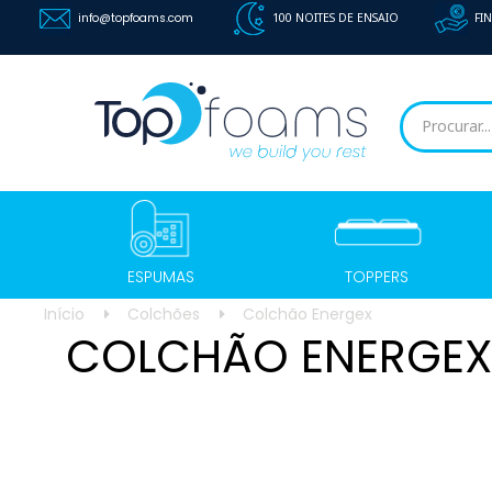
info@topfoams.com
100 NOITES DE ENSAIO
FI
ESPUMAS
TOPPERS
Início
Colchões
Colchão Energex
COLCHÃO ENERGEX