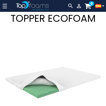
0
Navegación
☰


de
TOPPER ECOFOAM
palanca