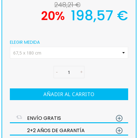
248,21 €
198,57 €
20%
ELEGIR MEDIDA
AÑADIR AL CARRITO
add_circle_outline
ENVÍO GRATIS
add_circle_outline
2+2 AÑOS DE GARANTÍA