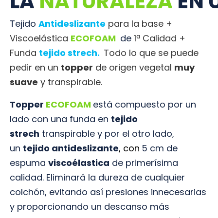
LA
NATURALEZA
EN 
Tejido
Antideslizante
para la base +
Viscoelástica
ECOFOAM
de
1ª Calidad +
Funda
tejido strech.
Todo lo que se puede
pedir en un
topper
de origen vegetal
muy
suave
y transpirable.
Topper
ECOFOAM
está compuesto por un
lado con una funda en
tejido
strech
transpirable y por el otro lado,
un
tejido antideslizante
, con
5 cm de
espuma
viscoélastica
de primerísima
calidad. E
liminará la dureza de cualquier
colchón, evitando así presiones innecesarias
y proporcionando un descanso más