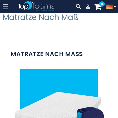
0
Hebelnavigation
☰


Matratze Nach Maß
MATRATZE NACH MASS